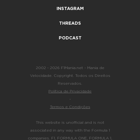
INSTAGRAM
THREADS
PODCAST
2002 - 2026 F1Mania.net - Mania de
Velocidade. Copyright. Todos os Direitos
Reservados.
Política de Privacidade
-
Termos e Condições
This website is unofficial and is not
associated in any way with the Formula 1
companies. F1, FORMULA ONE, FORMULA 1,