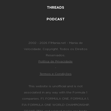
THREADS
PODCAST
2002 - 2026 F1Mania.net - Mania de
Velocidade. Copyright. Todos os Direitos
Reservados.
Política de Privacidade
-
Termos e Condições
This website is unofficial and is not
associated in any way with the Formula 1
companies. F1, FORMULA ONE, FORMULA 1,
FIA FORMULA ONE WORLD CHAMPIONSHIP,
GRAND PRIX and related marks are trade