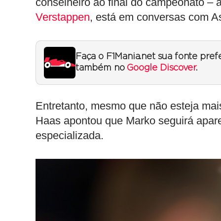
conselheiro ao final do campeonato – 
Verstappen
, está em conversas com As
Faça o F1Mania.net sua fonte pref
também no
Google Discover
.
Entretanto, mesmo que não esteja mai
Haas apontou que Marko seguirá apa
especializada.