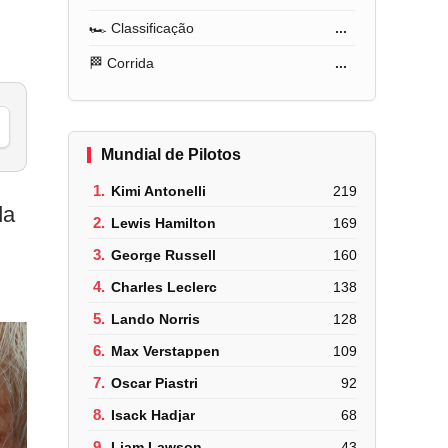
🏎️ Classificação
...
🏁 Corrida
...
Mundial de Pilotos
1.
Kimi Antonelli
219
da
2.
Lewis Hamilton
169
3.
George Russell
160
4.
Charles Leclerc
138
5.
Lando Norris
128
6.
Max Verstappen
109
7.
Oscar Piastri
92
8.
Isack Hadjar
68
9.
Liam Lawson
43