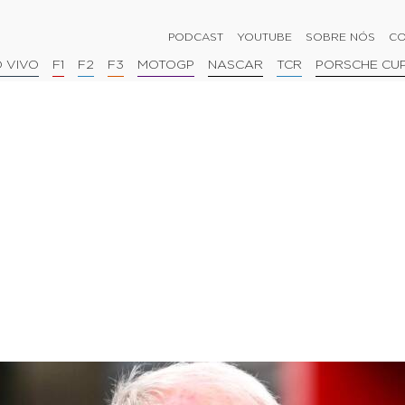
PODCAST
YOUTUBE
SOBRE NÓS
CO
 VIVO
F1
F2
F3
MOTOGP
NASCAR
TCR
PORSCHE CU