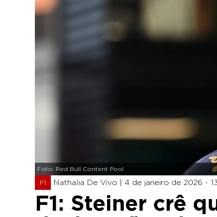
Foto: Red Bull Content Pool
Nathalia De Vivo |
4 de janeiro de 2026 - 1
F1
F1: Steiner crê 