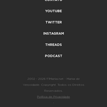
CONTATO
YOUTUBE
TWITTER
INSTAGRAM
THREADS
PODCAST
2002 - 2026 F1Mania.net - Mania de
Velocidade. Copyright. Todos os Direitos
Reservados.
Política de Privacidade
-