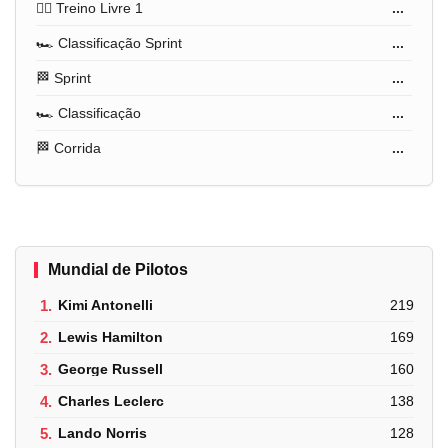
🏋️‍♂️ Treino Livre 1
...
🏎️ Classificação Sprint
...
🏁 Sprint
...
🏎️ Classificação
...
🏁 Corrida
...
Mundial de Pilotos
1.
Kimi Antonelli
219
2.
Lewis Hamilton
169
3.
George Russell
160
4.
Charles Leclerc
138
5.
Lando Norris
128