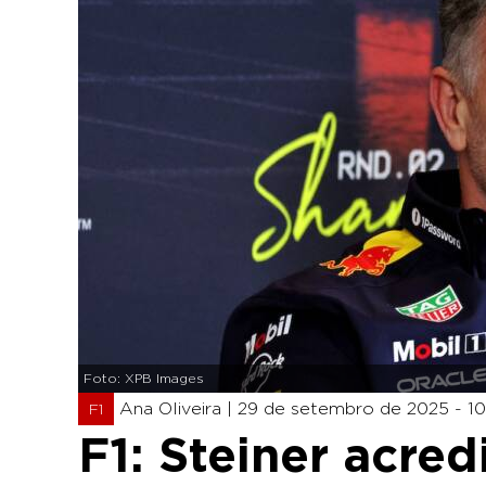
Foto: XPB Images
Ana Oliveira |
29 de setembro de 2025 - 10
F1
F1: Steiner acred