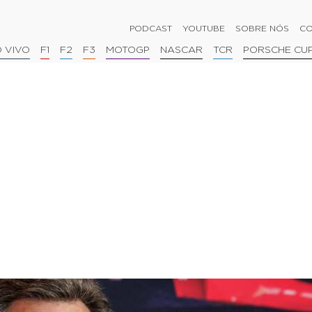
PODCAST
YOUTUBE
SOBRE NÓS
CO
 VIVO
F1
F2
F3
MOTOGP
NASCAR
TCR
PORSCHE CU