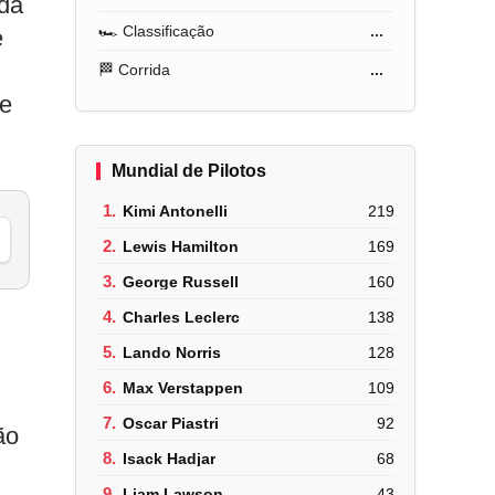
da
🏎️ Classificação
...
e
🏁 Corrida
...
ge
Mundial de Pilotos
1.
Kimi Antonelli
219
2.
Lewis Hamilton
169
3.
George Russell
160
4.
Charles Leclerc
138
5.
Lando Norris
128
m
6.
Max Verstappen
109
7.
Oscar Piastri
92
ão
8.
Isack Hadjar
68
9.
Liam Lawson
43