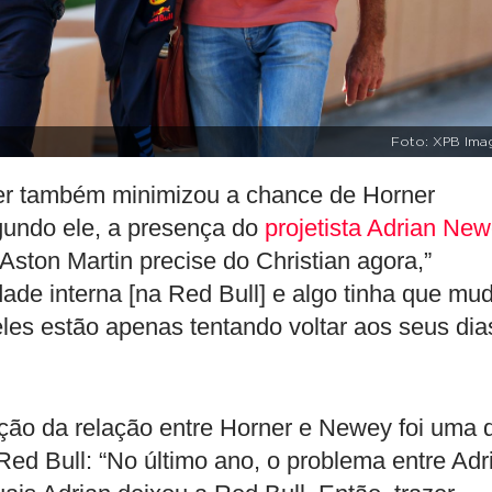
Foto: XPB Ima
iner também minimizou a chance de Horner
gundo ele, a presença do
projetista Adrian Ne
 Aston Martin precise do Christian agora,”
dade interna [na Red Bull] e algo tinha que mud
eles estão apenas tentando voltar aos seus dia
ração da relação entre Horner e Newey foi uma 
ed Bull: “No último ano, o problema entre Adr