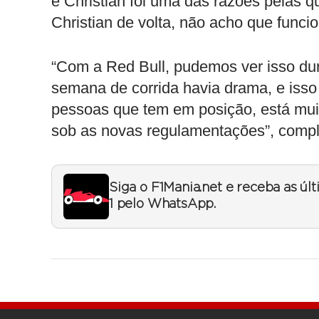
e Christian foi uma das razões pelas qu
Christian de volta, não acho que funci
“Com a Red Bull, pudemos ver isso dur
semana de corrida havia drama, e iss
pessoas que tem em posição, está mui
sob as novas regulamentações”, compl
Siga o F1Mania.net e receba as úl
1 pelo WhatsApp.