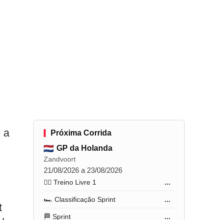
 a
Próxima Corrida
GP da Holanda
Zandvoort
21/08/2026 a 23/08/2026
🏋️‍♂️ Treino Livre 1
...
🏎️ Classificação Sprint
...
t
🏁 Sprint
...