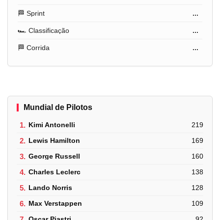
🏁 Sprint
...
🏎️ Classificação
...
🏁 Corrida
...
Mundial de Pilotos
1.
Kimi Antonelli
219
2.
Lewis Hamilton
169
3.
George Russell
160
4.
Charles Leclerc
138
5.
Lando Norris
128
6.
Max Verstappen
109
7.
Oscar Piastri
92