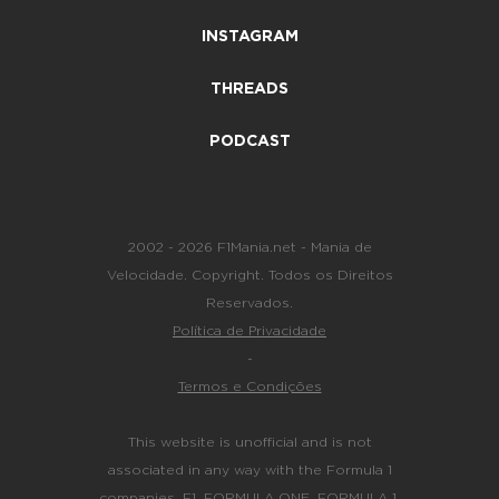
INSTAGRAM
THREADS
PODCAST
2002 - 2026 F1Mania.net - Mania de
Velocidade. Copyright. Todos os Direitos
Reservados.
Política de Privacidade
-
Termos e Condições
This website is unofficial and is not
associated in any way with the Formula 1
companies. F1, FORMULA ONE, FORMULA 1,