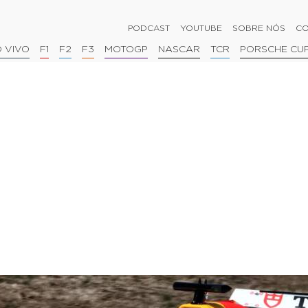
PODCAST
YOUTUBE
SOBRE NÓS
CO
 VIVO
F1
F2
F3
MOTOGP
NASCAR
TCR
PORSCHE CU