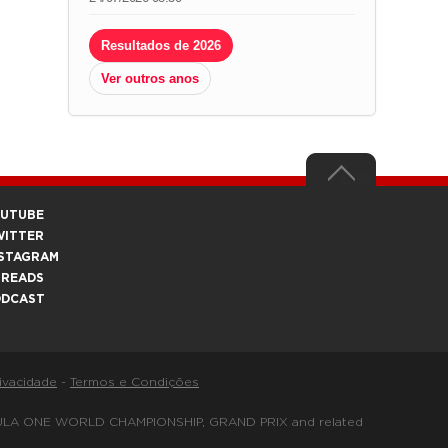
Resultados de 2026
Ver outros anos
OUTUBE
WITTER
STAGRAM
HREADS
ODCAST
rivacidade
-
Termos e Condições
FORMULA ONE WORLD CHAMPIONSHIP, GRAND PRIX and related