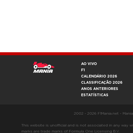
AO VIVO
F1
CALENDÁRIO 2026
CLASSIFICAÇÃO 2026
ANOS ANTERIORES
ESTATÍSTICAS
2002 - 2026 F1Mania.net - Mani
This website is unofficial and is not associated in any
marks are trade marks of Formula One Licensing B.V.