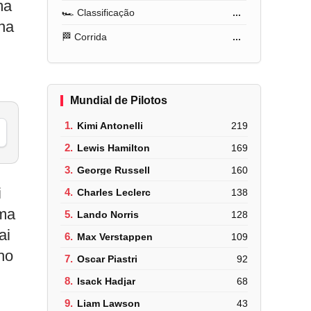
ma
🏎️ Classificação
...
 na
🏁 Corrida
...
Mundial de Pilotos
1.
Kimi Antonelli
219
2.
Lewis Hamilton
169
3.
George Russell
160
i
4.
Charles Leclerc
138
uma
5.
Lando Norris
128
ai
6.
Max Verstappen
109
ho
7.
Oscar Piastri
92
8.
Isack Hadjar
68
9.
Liam Lawson
43