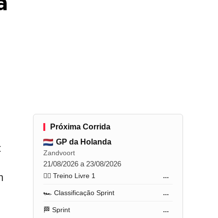
a
Próxima Corrida
GP da Holanda
:
Zandvoort
21/08/2026 a 23/08/2026
n
🏋️‍♂️ Treino Livre 1
...
🏎️ Classificação Sprint
...
🏁 Sprint
...