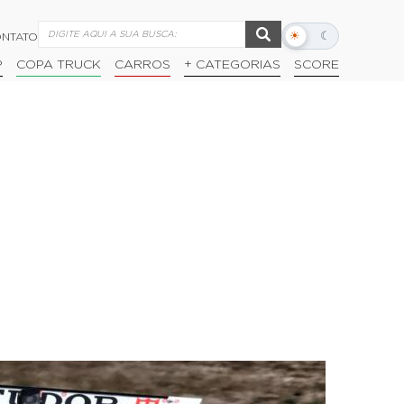
☀
☾
NTATO
Alternar
modo
P
COPA TRUCK
CARROS
+ CATEGORIAS
SCORE
escuro