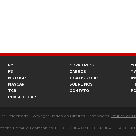
F2
COPA TRUCK
Y
F3
CARROS
T
MOTOGP
+ CATEGORIAS
IN
NASCAR
SOBRE NÓS
T
TCR
CONTATO
P
PORSCHE CUP
a de Velocidade. Copyright. Todos os Direitos Reservados.
Política de P
 way with the Formula 1 companies. F1, FORMULA ONE, FORMULA 1, FIA 