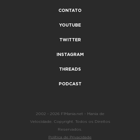
CONTATO
YOUTUBE
TWITTER
INSTAGRAM
THREADS
PODCAST
2002 - 2026 F1Mania.net - Mania de
Velocidade. Copyright. Todos os Direitos
Reservados.
Política de Privacidade