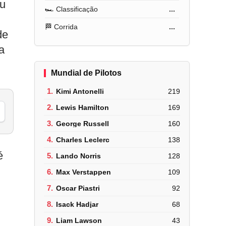
Eu
🏎️ Classificação
...
🏁 Corrida
...
de
a
Mundial de Pilotos
1.
Kimi Antonelli
219
2.
Lewis Hamilton
169
3.
George Russell
160
4.
Charles Leclerc
138
é
5.
Lando Norris
128
6.
Max Verstappen
109
7.
Oscar Piastri
92
8.
Isack Hadjar
68
9.
Liam Lawson
43