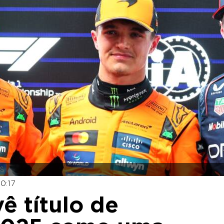
0:17
ê título de