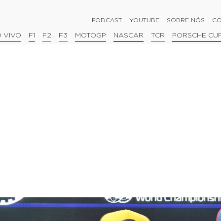
PODCAST
YOUTUBE
SOBRE NÓS
CO
 VIVO
F1
F2
F3
MOTOGP
NASCAR
TCR
PORSCHE CU