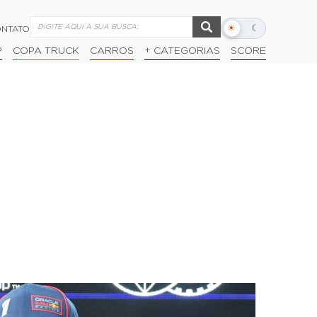
☀
☾
NTATO
Alternar
modo
P
COPA TRUCK
CARROS
+ CATEGORIAS
SCORE
escuro