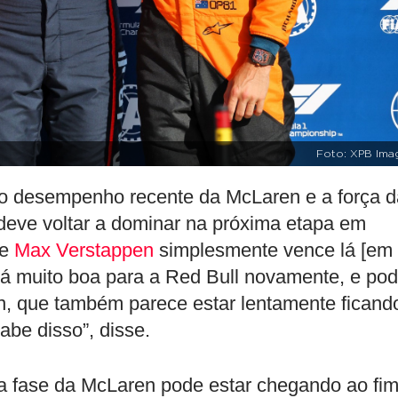
Foto: XPB Ima
 desempenho recente da McLaren e a força d
deve voltar a dominar na próxima etapa em
 e
Max Verstappen
simplesmente vence lá [em
erá muito boa para a Red Bull novamente, e po
en, que também parece estar lentamente ficand
be disso”, disse.
oa fase da McLaren pode estar chegando ao fim