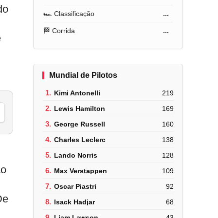
do
🏎️ Classificação
...
🏁 Corrida
...
e
Mundial de Pilotos
1.
Kimi Antonelli
219
2.
Lewis Hamilton
169
3.
George Russell
160
4.
Charles Leclerc
138
5.
Lando Norris
128
ão
6.
Max Verstappen
109
7.
Oscar Piastri
92
De
8.
Isack Hadjar
68
9.
Liam Lawson
43