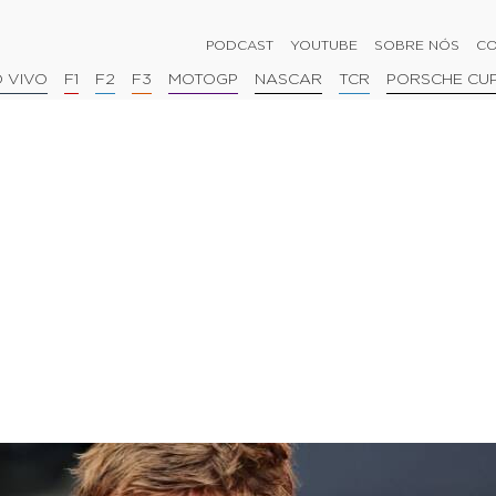
PODCAST
YOUTUBE
SOBRE NÓS
CO
 VIVO
F1
F2
F3
MOTOGP
NASCAR
TCR
PORSCHE CU