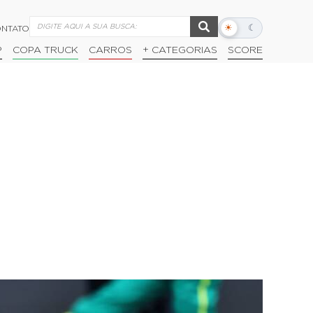
☀
☾
NTATO
Alternar
modo
P
COPA TRUCK
CARROS
+ CATEGORIAS
SCORE
escuro