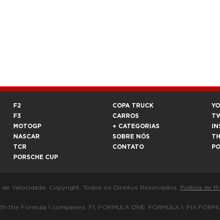
F2
COPA TRUCK
Y
F3
CARROS
T
MOTOGP
+ CATEGORIAS
IN
NASCAR
SOBRE NÓS
T
TCR
CONTATO
P
PORSCHE CUP
a de Velocidade. Copyright. Todos os Direitos Reservados.
Política de P
 way with the Formula 1 companies. F1, FORMULA ONE, FORMULA 1, FIA 