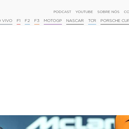
PODCAST
YOUTUBE
SOBRE NÓS
CO
 VIVO
F1
F2
F3
MOTOGP
NASCAR
TCR
PORSCHE CU