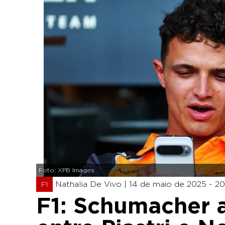
Foto: XPB Images
Nathalia De Vivo |
14 de maio de 2025 - 20
F1
F1: Schumacher 