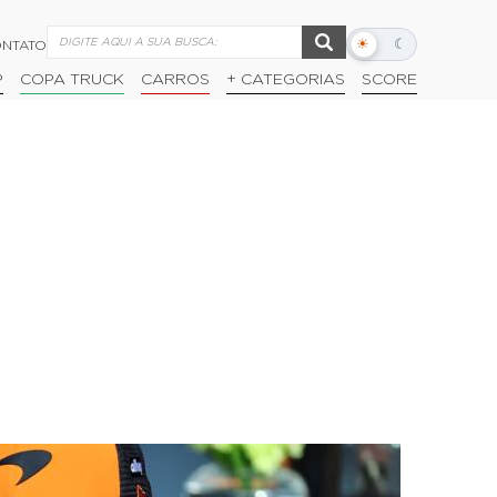
☀
☾
NTATO
Alternar
modo
P
COPA TRUCK
CARROS
+ CATEGORIAS
SCORE
escuro