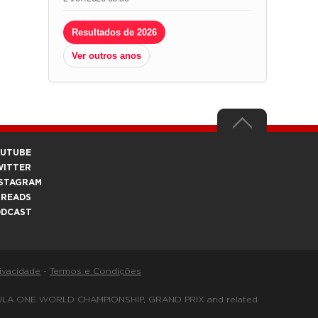
Resultados de 2026
Ver outros anos
OUTUBE
WITTER
STAGRAM
HREADS
ODCAST
rivacidade
-
Termos e Condições
FORMULA ONE WORLD CHAMPIONSHIP, GRAND PRIX and related