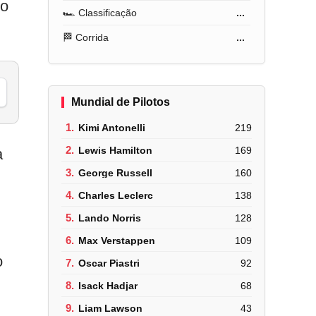
 o
🏎️ Classificação
...
🏁 Corrida
...
Mundial de Pilotos
1.
Kimi Antonelli
219
2.
Lewis Hamilton
169
a
3.
George Russell
160
4.
Charles Leclerc
138
5.
Lando Norris
128
6.
Max Verstappen
109
o
7.
Oscar Piastri
92
8.
Isack Hadjar
68
9.
Liam Lawson
43