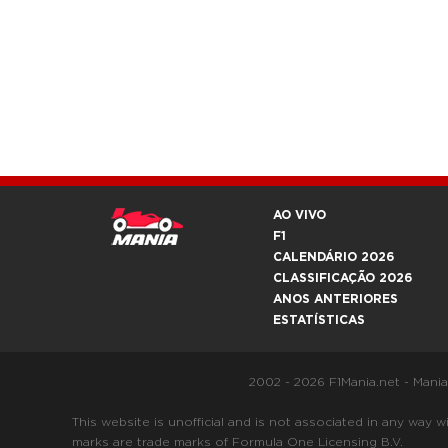
AO VIVO
F1
CALENDÁRIO 2026
CLASSIFICAÇÃO 2026
ANOS ANTERIORES
ESTATÍSTICAS
2002 - 2026 F1Mania.net - Mani
This website is unofficial and is not associated in any
marks are trade marks of Formula One Licensing B.V.