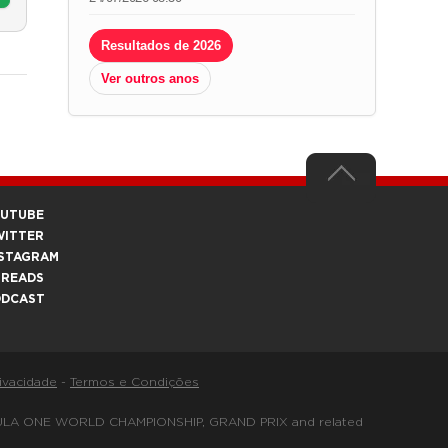
Resultados de 2026
Ver outros anos
OUTUBE
WITTER
STAGRAM
HREADS
ODCAST
rivacidade
-
Termos e Condições
FORMULA ONE WORLD CHAMPIONSHIP, GRAND PRIX and related