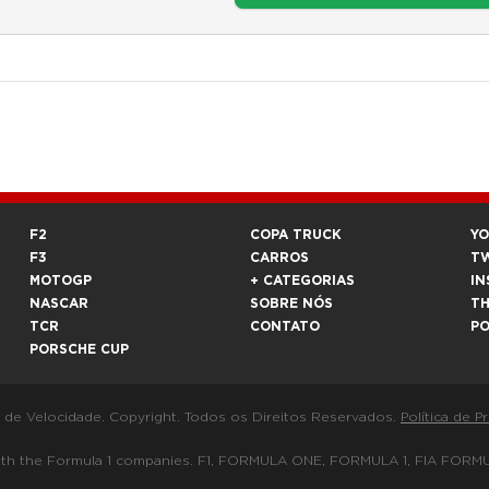
F2
COPA TRUCK
Y
F3
CARROS
T
MOTOGP
+ CATEGORIAS
IN
NASCAR
SOBRE NÓS
T
TCR
CONTATO
P
PORSCHE CUP
a de Velocidade. Copyright. Todos os Direitos Reservados.
Política de P
 way with the Formula 1 companies. F1, FORMULA ONE, FORMULA 1, FIA 