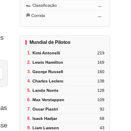
🏎️ Classificação
...
🏁 Corrida
...
es
Mundial de Pilotos
1.
Kimi Antonelli
219
2.
Lewis Hamilton
169
3.
George Russell
160
4.
Charles Leclerc
138
5.
Lando Norris
128
6.
Max Verstappen
109
 as
7.
Oscar Piastri
92
8.
Isack Hadjar
68
sse
9.
Liam Lawson
43