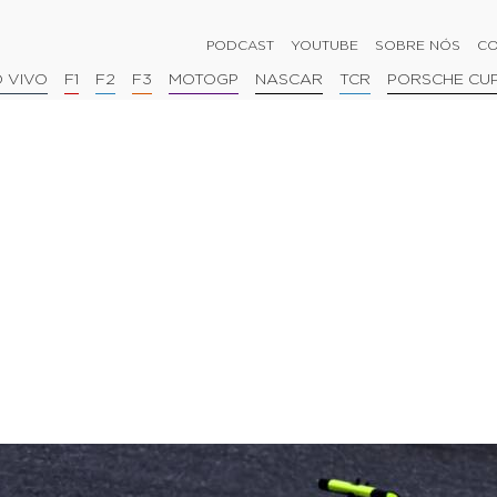
PODCAST
YOUTUBE
SOBRE NÓS
CO
 VIVO
F1
F2
F3
MOTOGP
NASCAR
TCR
PORSCHE CU