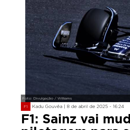
Foto: Divulgação / Williams
Kadu Gouvêa |
8 de abril de 2025 - 16:24
F1
F1: Sainz vai mud