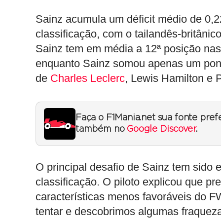
Sainz acumula um déficit médio de 0,
classificação, com o tailandês-britâni
Sainz tem em média a 12ª posição nas 
enquanto Sainz somou apenas um ponto
de
Charles Leclerc
, Lewis Hamilton e P
Faça o F1Mania.net sua fonte pref
também no
Google Discover
.
O principal desafio de Sainz tem sid
classificação. O piloto explicou que pr
características menos favoráveis do F
tentar e descobrimos algumas fraquezas