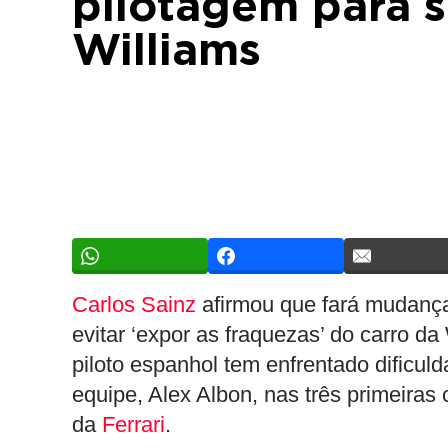
pilotagem para s
Williams
Carlos Sainz
afirmou que fará mudanças
evitar ‘expor as fraquezas’ do carro 
piloto espanhol tem enfrentado dific
equipe, Alex Albon, nas três primeira
da
Ferrari
.