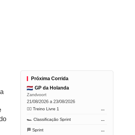
Próxima Corrida
GP da Holanda
ra
Zandvoort
21/08/2026 a 23/08/2026
e
🏋️‍♂️ Treino Livre 1
...
ndo
🏎️ Classificação Sprint
...
🏁 Sprint
...