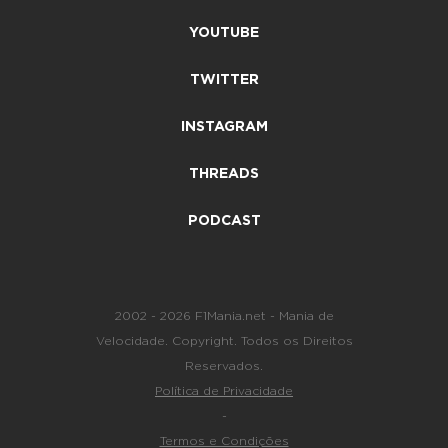
YOUTUBE
TWITTER
INSTAGRAM
THREADS
PODCAST
2002 - 2026 F1Mania.net - Mania de
Velocidade. Copyright. Todos os Direitos
Reservados.
Política de Privacidade
-
Termos e Condições