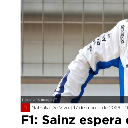
Foto: XPB Images
Nathalia De Vivo |
17 de março de 2026 - 1
F1
F1: Sainz espera