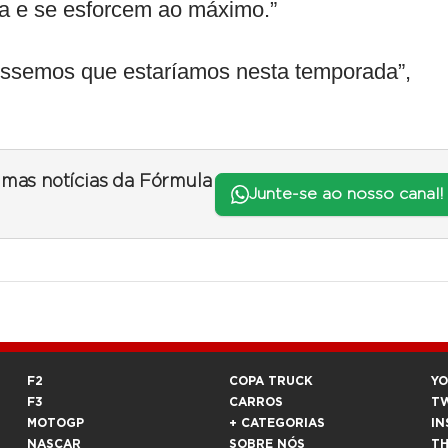
sa e se esforcem ao máximo.”
issemos que estaríamos nesta temporada”,
timas notícias da Fórmula
Junte-se ao nosso canal!
F2
COPA TRUCK
Y
F3
CARROS
T
MOTOGP
+ CATEGORIAS
IN
NASCAR
SOBRE NÓS
T