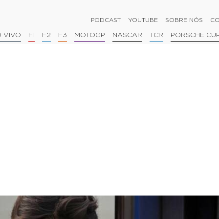
PODCAST
YOUTUBE
SOBRE NÓS
CO
 VIVO
F1
F2
F3
MOTOGP
NASCAR
TCR
PORSCHE CU