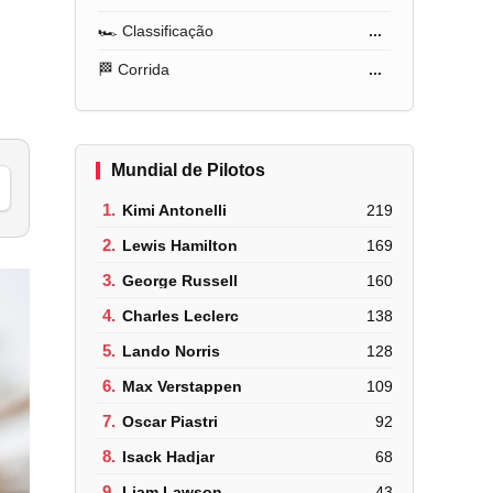
🏎️ Classificação
...
🏁 Corrida
...
Mundial de Pilotos
1.
Kimi Antonelli
219
2.
Lewis Hamilton
169
3.
George Russell
160
4.
Charles Leclerc
138
5.
Lando Norris
128
6.
Max Verstappen
109
7.
Oscar Piastri
92
8.
Isack Hadjar
68
9.
Liam Lawson
43