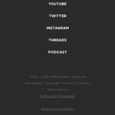
YOUTUBE
TWITTER
INSTAGRAM
THREADS
PODCAST
2002 - 2026 F1Mania.net - Mania de
Velocidade. Copyright. Todos os Direitos
Reservados.
Política de Privacidade
-
Termos e Condições