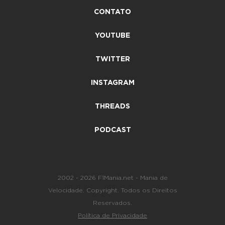
CONTATO
YOUTUBE
TWITTER
INSTAGRAM
THREADS
PODCAST
2002 - 2026 F1Mania.net - Mania de
Velocidade. Copyright. Todos os Direitos
Reservados.
Política de Privacidade