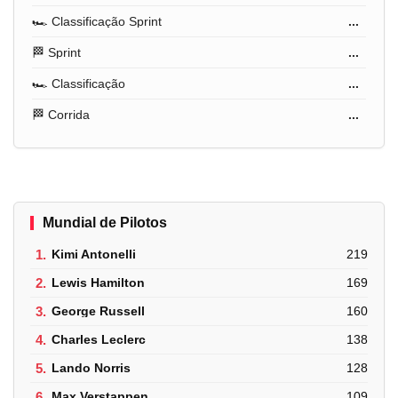
🏎️ Classificação Sprint
...
🏁 Sprint
...
🏎️ Classificação
...
🏁 Corrida
...
Mundial de Pilotos
1.
Kimi Antonelli
219
2.
Lewis Hamilton
169
3.
George Russell
160
4.
Charles Leclerc
138
5.
Lando Norris
128
6.
Max Verstappen
109