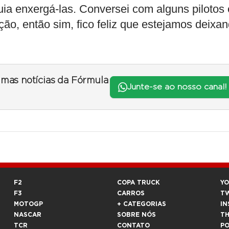
a enxergá-las. Conversei com alguns pilotos 
ão, então sim, fico feliz que estejamos deixa
timas notícias da Fórmula
Junte-se ao nosso canal!
F2
COPA TRUCK
Y
F3
CARROS
T
MOTOGP
+ CATEGORIAS
IN
NASCAR
SOBRE NÓS
T
TCR
CONTATO
P