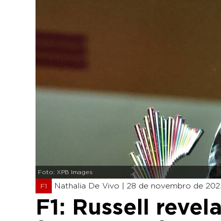
Foto: XPB Images
Nathalia De Vivo |
28 de novembro de 2025
F1
F1: Russell revel