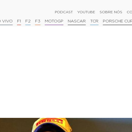
PODCAST
YOUTUBE
SOBRE NÓS
CO
 VIVO
F1
F2
F3
MOTOGP
NASCAR
TCR
PORSCHE CU