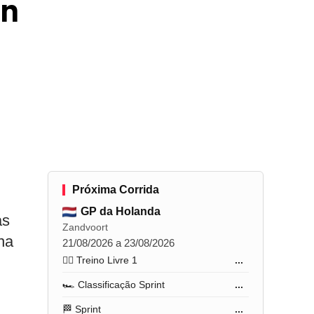
on
Próxima Corrida
GP da Holanda
as
Zandvoort
na
21/08/2026 a 23/08/2026
🏋️‍♂️ Treino Livre 1
...
🏎️ Classificação Sprint
...
🏁 Sprint
...