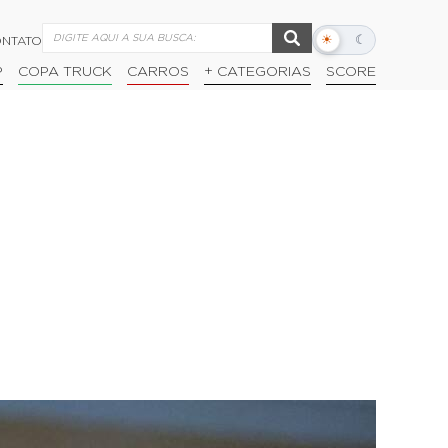
☀
☾
NTATO
Alternar
modo
P
COPA TRUCK
CARROS
+ CATEGORIAS
SCORE
escuro