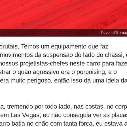
Foto: XPB Ima
s brutais. Temos um equipamento que faz
 movimentos da suspensão do lado do chassi, 
ossos projetistas-chefes neste carro para faze
rar o quão agressivo era o porpoising, e o
era muito perigoso, então isso dá uma ideia d
ia, tremendo por todo lado, nas costas, no corp
 em Las Vegas, eu não conseguia ver as placa
rro batia no chão com tanta força, eu estava 