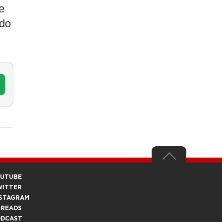
e
ndo
OUTUBE
WITTER
STAGRAM
HREADS
ODCAST