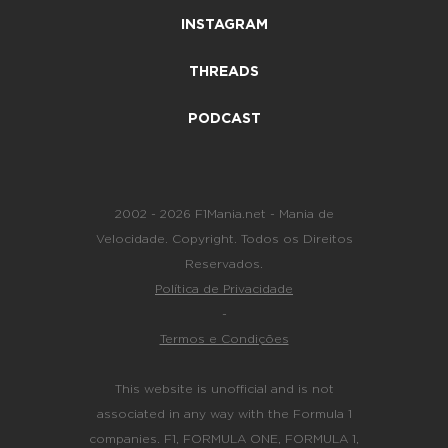
INSTAGRAM
THREADS
PODCAST
2002 - 2026 F1Mania.net - Mania de
Velocidade. Copyright. Todos os Direitos
Reservados.
Política de Privacidade
-
Termos e Condições
This website is unofficial and is not
associated in any way with the Formula 1
companies. F1, FORMULA ONE, FORMULA 1,