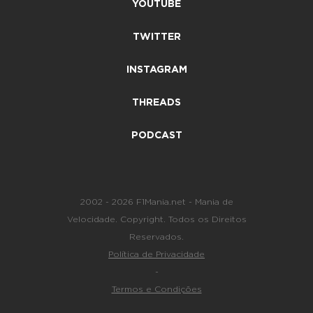
YOUTUBE
TWITTER
INSTAGRAM
THREADS
PODCAST
2002 - 2026 F1Mania.net - Mania de
Velocidade. Copyright. Todos os Direitos
Reservados.
Política de Privacidade
-
Termos e Condições