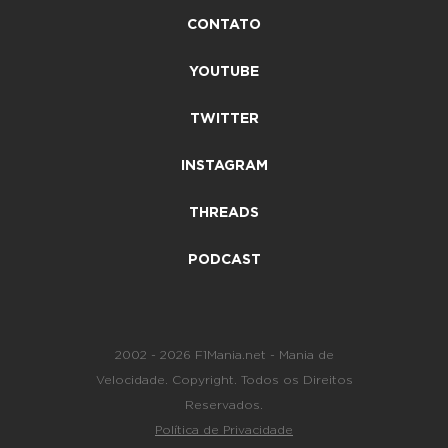
CONTATO
YOUTUBE
TWITTER
INSTAGRAM
THREADS
PODCAST
2002 - 2026 F1Mania.net - Mania de
Velocidade. Copyright. Todos os Direitos
Reservados.
Política de Privacidade