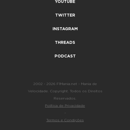
YOUTUBE
TWITTER
INSTAGRAM
THREADS
PODCAST
2002 - 2026 F1Mania.net - Mania de
Velocidade. Copyright. Todos os Direitos
Reservados.
Política de Privacidade
-
Termos e Condições