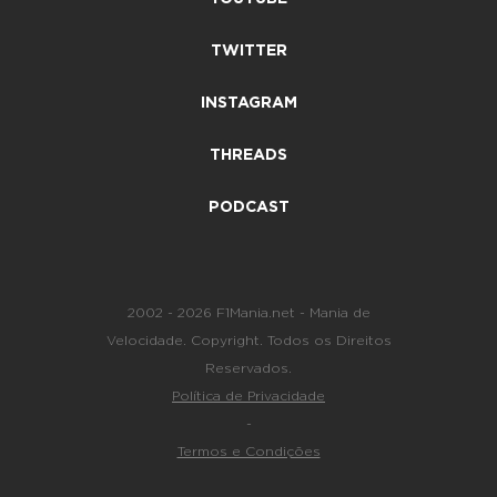
TWITTER
INSTAGRAM
THREADS
PODCAST
2002 - 2026 F1Mania.net - Mania de
Velocidade. Copyright. Todos os Direitos
Reservados.
Política de Privacidade
-
Termos e Condições