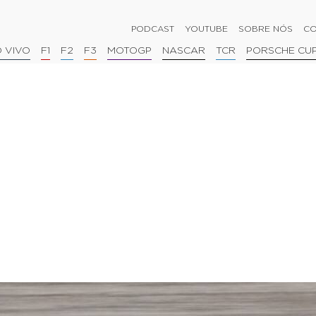
PODCAST
YOUTUBE
SOBRE NÓS
CO
 VIVO
F1
F2
F3
MOTOGP
NASCAR
TCR
PORSCHE CU