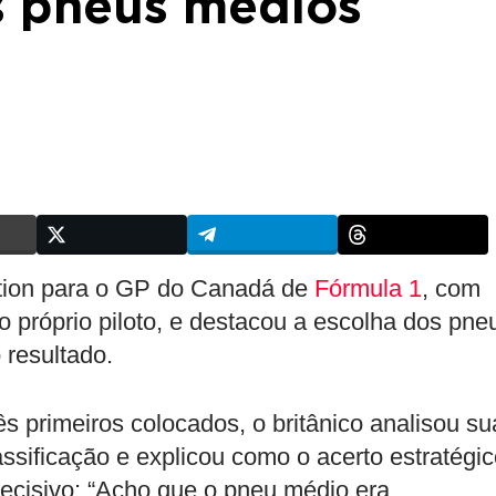
 pneus médios
ition para o GP do Canadá de
Fórmula 1
, com
 próprio piloto, e destacou a escolha dos pne
 resultado.
ês primeiros colocados, o britânico analisou su
ssificação e explicou como o acerto estratégi
decisivo: “Acho que o pneu médio era