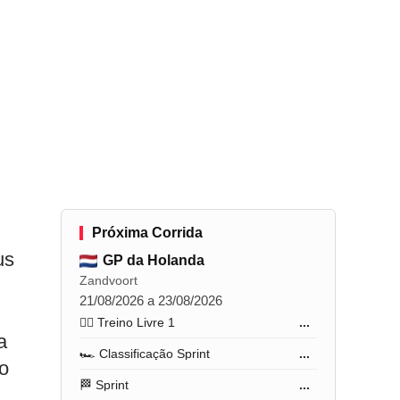
Próxima Corrida
us
GP da Holanda
Zandvoort
21/08/2026 a 23/08/2026
🏋️‍♂️ Treino Livre 1
...
a
🏎️ Classificação Sprint
...
co
🏁 Sprint
...