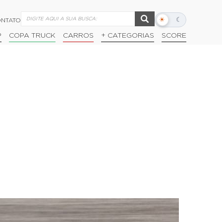
☀
☾
NTATO
Alternar
modo
P
COPA TRUCK
CARROS
+ CATEGORIAS
SCORE
escuro