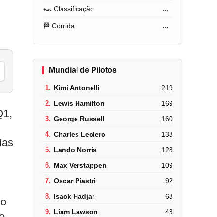
🏎️ Classificação
...
🏁 Corrida
...
Mundial de Pilotos
1.
Kimi Antonelli
219
2.
Lewis Hamilton
169
Q1,
3.
George Russell
160
4.
Charles Leclerc
138
Mas
5.
Lando Norris
128
6.
Max Verstappen
109
7.
Oscar Piastri
92
8.
Isack Hadjar
68
ão
9.
Liam Lawson
43
e