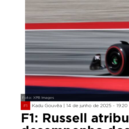
Foto: XPB Images
Kadu Gouvêa |
14 de junho de 2025 - 19:20
F1
F1: Russell atri