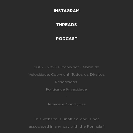
INSTAGRAM
THREADS
PODCAST
2002 - 2026 F1Mania.net - Mania de
Velocidade. Copyright. Todos os Direitos
Reservados.
Política de Privacidade
-
Termos e Condições
This website is unofficial and is not
associated in any way with the Formula 1