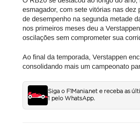
O RB20 se destacou ao longo do ano, 
esmagador, com sete vitórias nas dez 
de desempenho na segunda metade da 
nos primeiros meses deu a Verstappen
oscilações sem comprometer sua corrida
Ao final da temporada, Verstappen enc
consolidando mais um campeonato para
Siga o F1Mania.net e receba as úl
1 pelo WhatsApp.