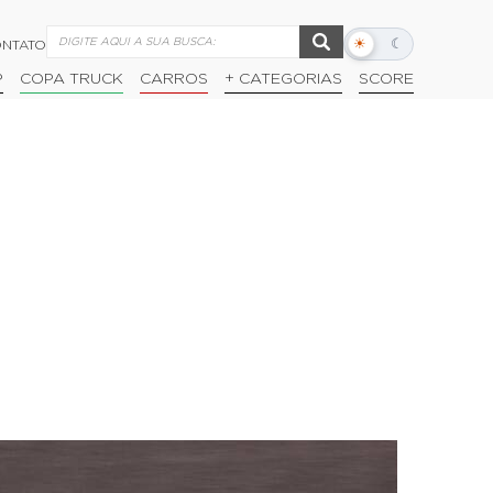
☀
☾
NTATO
Alternar
modo
P
COPA TRUCK
CARROS
+ CATEGORIAS
SCORE
escuro