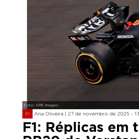
Foto: XPB Images
Ana Oliveira |
27 de novembro de 2025 - 1
F1
F1: Réplicas em 