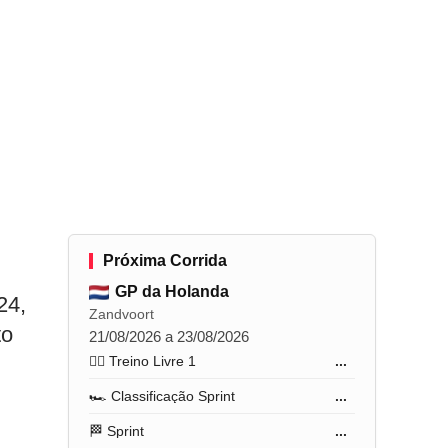
Próxima Corrida
GP da Holanda
24,
Zandvoort
to
21/08/2026 a 23/08/2026
🏋️‍♂️ Treino Livre 1
...
🏎️ Classificação Sprint
...
🏁 Sprint
...