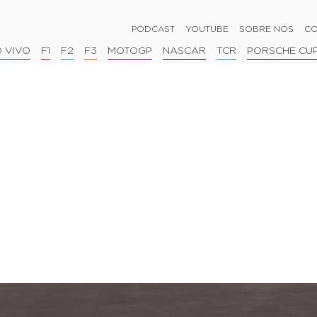
PODCAST
YOUTUBE
SOBRE NÓS
CO
 VIVO
F1
F2
F3
MOTOGP
NASCAR
TCR
PORSCHE CU