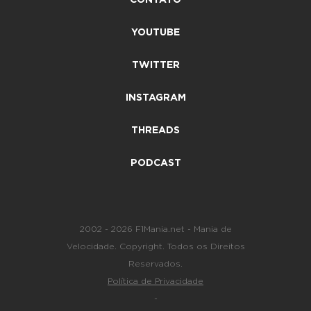
CONTATO
YOUTUBE
TWITTER
INSTAGRAM
THREADS
PODCAST
2002 - 2026 F1Mania.net - Mania de
Velocidade. Copyright. Todos os Direitos
Reservados.
Política de Privacidade
-