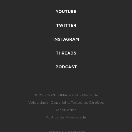
YOUTUBE
TWITTER
INSTAGRAM
THREADS
PODCAST
2002 - 2026 F1Mania.net - Mania de
Velocidade. Copyright. Todos os Direitos
Reservados.
Política de Privacidade
-
Termos e Condições