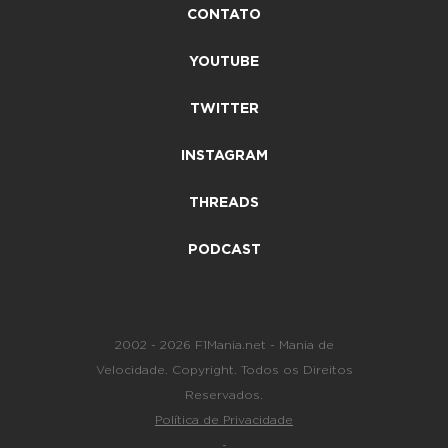
CONTATO
YOUTUBE
TWITTER
INSTAGRAM
THREADS
PODCAST
2002 - 2026 F1Mania.net - Mania de
Velocidade. Copyright. Todos os Direitos
Reservados.
Política de Privacidade
-