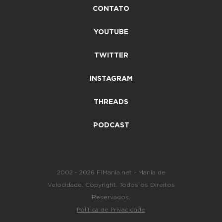
CONTATO
YOUTUBE
TWITTER
INSTAGRAM
THREADS
PODCAST
2002 - 2026 F1Mania.net - Mania de
Velocidade. Copyright. Todos os Direitos
Reservados.
Política de Privacidade
-