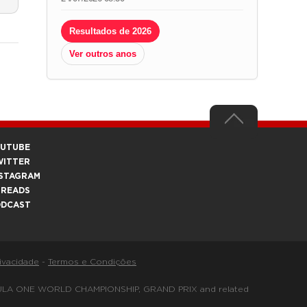
Resultados de 2026
Ver outros anos
OUTUBE
WITTER
STAGRAM
HREADS
ODCAST
rivacidade
-
Termos e Condições
FORMULA ONE WORLD CHAMPIONSHIP, GRAND PRIX and related