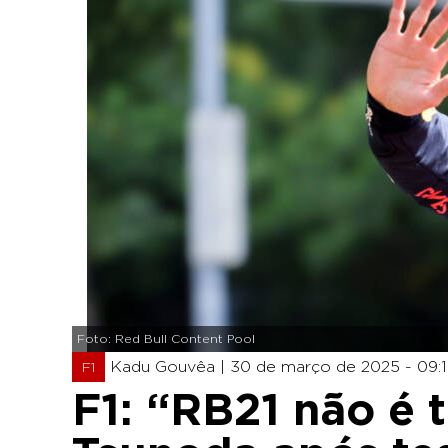
Foto: Red Bull Content Pool
Kadu Gouvêa |
30 de março de 2025 - 09:1
F1
F1: “RB21 não é t