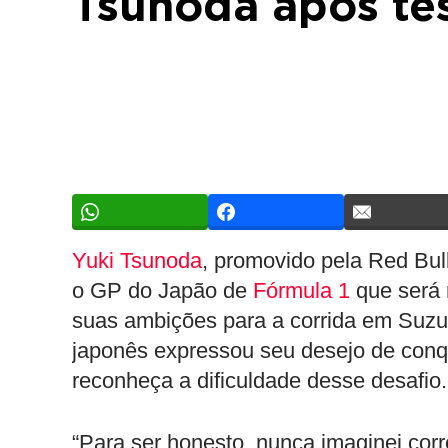
Tsunoda após te
Yuki Tsunoda
, promovido pela Red Bul
o GP do Japão de
Fórmula 1
que será 
suas ambições para a corrida em Suz
japonês expressou seu desejo de conq
reconheça a dificuldade desse desafio.
“Para ser honesto, nunca imaginei corr