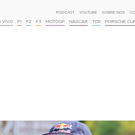
PODCAST
YOUTUBE
SOBRE NÓS
CO
 VIVO
F1
F2
F3
MOTOGP
NASCAR
TCR
PORSCHE CU