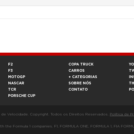
F2
COPA TRUCK
Y
F3
CARROS
T
MOTOGP
+ CATEGORIAS
IN
NASCAR
SOBRE NÓS
T
TCR
CONTATO
P
PORSCHE CUP
a de Velocidade. Copyright. Todos os Direitos Reservados.
Política de P
 way with the Formula 1 companies. F1, FORMULA ONE, FORMULA 1, FIA 