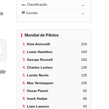
🏎️ Classificação
...
la
🏁 Corrida
...
Mundial de Pilotos
1.
Kimi Antonelli
219
2.
Lewis Hamilton
169
3.
George Russell
160
4.
Charles Leclerc
138
ade
5.
Lando Norris
128
6.
Max Verstappen
109
7.
Oscar Piastri
92
8.
Isack Hadjar
68
9.
Liam Lawson
43