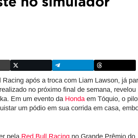
ste no simulador
l Racing após a troca com Liam Lawson, já pa
realizado no próximo final de semana, revelou
uka. Em um evento da
Honda
em Tóquio, o pilo
uistar um pódio em sua corrida em casa, emb
er pela
Red Bull Racing
no Grande Prêmio do