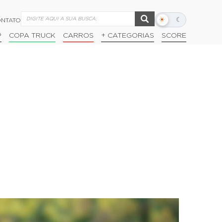
☀
☾
NTATO
Alternar
modo
P
COPA TRUCK
CARROS
+ CATEGORIAS
SCORE
escuro