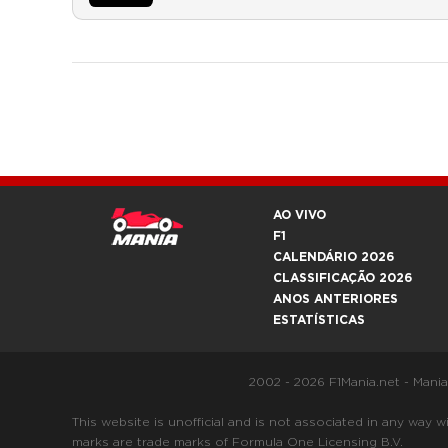
AO VIVO
F1
CALENDÁRIO 2026
CLASSIFICAÇÃO 2026
ANOS ANTERIORES
ESTATÍSTICAS
2002 - 2026 F1Mania.net - Mani
This website is unofficial and is not associated in any
marks are trade marks of Formula One Licensing B.V.