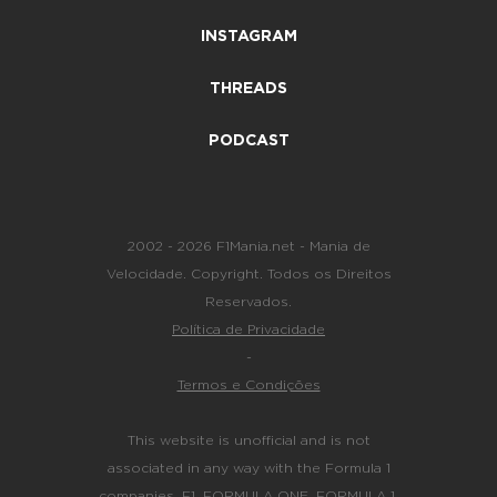
INSTAGRAM
THREADS
PODCAST
2002 - 2026 F1Mania.net - Mania de
Velocidade. Copyright. Todos os Direitos
Reservados.
Política de Privacidade
-
Termos e Condições
This website is unofficial and is not
associated in any way with the Formula 1
companies. F1, FORMULA ONE, FORMULA 1,