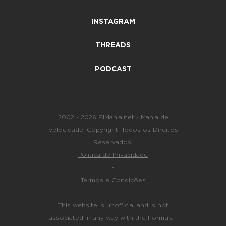
INSTAGRAM
THREADS
PODCAST
2002 - 2026 F1Mania.net - Mania de
Velocidade. Copyright. Todos os Direitos
Reservados.
Política de Privacidade
-
Termos e Condições
This website is unofficial and is not
associated in any way with the Formula 1