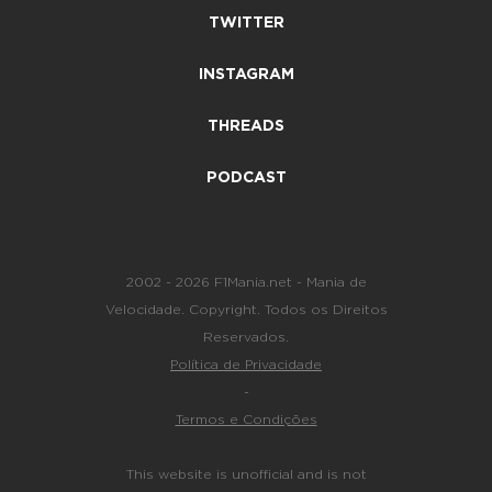
TWITTER
INSTAGRAM
THREADS
PODCAST
2002 - 2026 F1Mania.net - Mania de
Velocidade. Copyright. Todos os Direitos
Reservados.
Política de Privacidade
-
Termos e Condições
This website is unofficial and is not