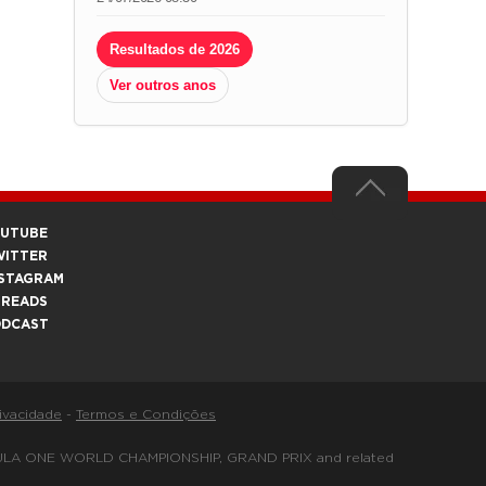
Resultados de 2026
Ver outros anos
OUTUBE
WITTER
STAGRAM
HREADS
ODCAST
rivacidade
-
Termos e Condições
FORMULA ONE WORLD CHAMPIONSHIP, GRAND PRIX and related