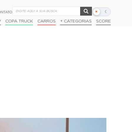
☀
☾
NTATO
Alternar
modo
P
COPA TRUCK
CARROS
+ CATEGORIAS
SCORE
escuro