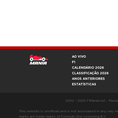
AO VIVO
F1
CALENDÁRIO 2026
CLASSIFICAÇÃO 2026
ANOS ANTERIORES
ESTATÍSTICAS
2002 - 2026 F1Mania.net - Mani
This website is unofficial and is not associated in any
marks are trade marks of Formula One Licensing B.V.