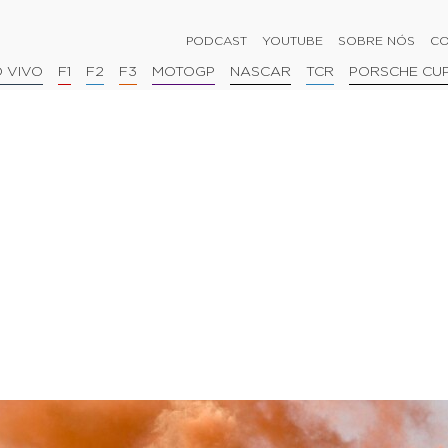
PODCAST
YOUTUBE
SOBRE NÓS
CO
 VIVO
F1
F2
F3
MOTOGP
NASCAR
TCR
PORSCHE CU