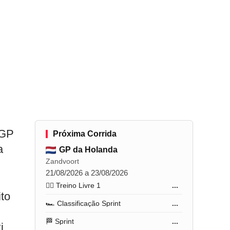
 GP
Próxima Corrida
a
GP da Holanda
Zandvoort
21/08/2026 a 23/08/2026
🏋️‍♂️ Treino Livre 1
...
ito
🏎️ Classificação Sprint
...
🏁 Sprint
...
i