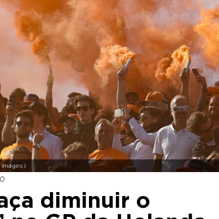
B Images)
00
aça diminuir o