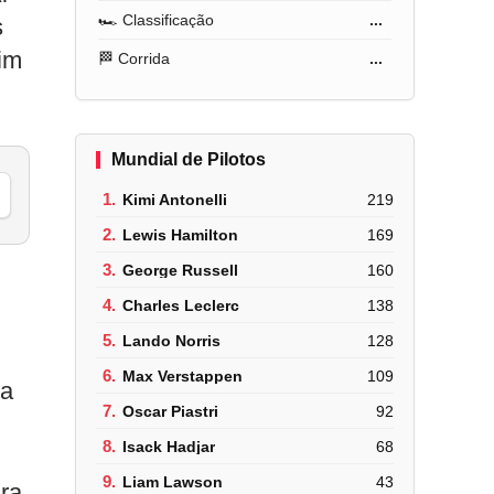
🏎️ Classificação
...
s
fim
🏁 Corrida
...
Mundial de Pilotos
1.
Kimi Antonelli
219
2.
Lewis Hamilton
169
3.
George Russell
160
4.
Charles Leclerc
138
5.
Lando Norris
128
6.
Max Verstappen
109
 a
7.
Oscar Piastri
92
8.
Isack Hadjar
68
9.
Liam Lawson
43
ara