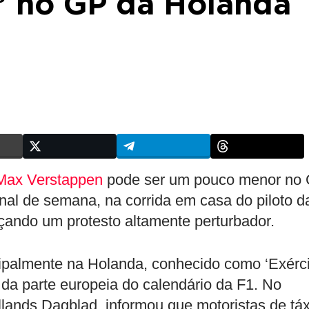
a” no GP da Holanda
Max Verstappen
pode ser um pouco menor no
nal de semana, na corrida em casa do piloto d
çando um protesto altamente perturbador.
ncipalmente na Holanda, conhecido como ‘Exérc
 da parte europeia do calendário da F1. No
lands Dagblad, informou que motoristas de táx