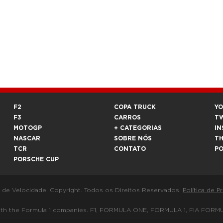
F2
COPA TRUCK
Y
F3
CARROS
T
MOTOGP
+ CATEGORIAS
IN
NASCAR
SOBRE NÓS
T
TCR
CONTATO
P
PORSCHE CUP
a de Velocidade. Copyright. Todos os Direitos Reservados.
Política de P
 way with the Formula 1 companies. F1, FORMULA ONE, FORMULA 1, FIA 