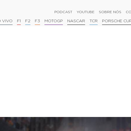
PODCAST
YOUTUBE
SOBRE NÓS
CO
 VIVO
F1
F2
F3
MOTOGP
NASCAR
TCR
PORSCHE CU