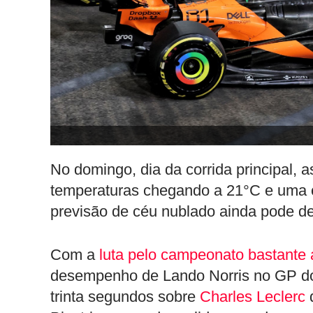
No domingo, dia da corrida principal,
temperaturas chegando a 21°C e uma
previsão de céu nublado ainda pode dei
Com a
luta pelo campeonato bastante 
desempenho de Lando Norris no GP d
trinta segundos sobre
Charles Leclerc
d