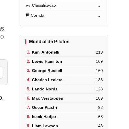
🏎️ Classificação
...
🏁 Corrida
...
as,
10
Mundial de Pilotos
1.
Kimi Antonelli
219
2.
Lewis Hamilton
169
3.
George Russell
160
4.
Charles Leclerc
138
5.
Lando Norris
128
o,
6.
Max Verstappen
109
7.
Oscar Piastri
92
8.
Isack Hadjar
68
9.
Liam Lawson
43