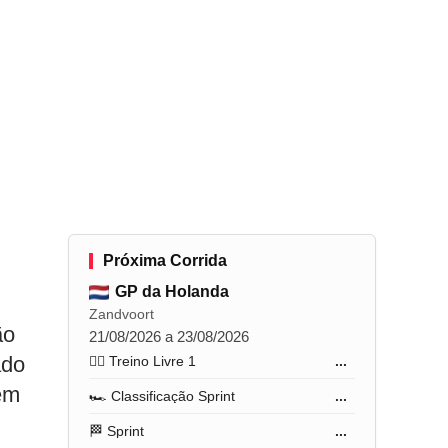
Próxima Corrida
GP da Holanda
Zandvoort
ão
21/08/2026 a 23/08/2026
ado
🏋️‍♂️ Treino Livre 1
...
em
🏎️ Classificação Sprint
...
🏁 Sprint
...