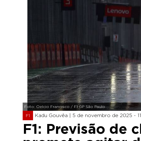
Foto: Oelcio Francisco / F1 GP São Paulo
Kadu Gouvêa |
5 de novembro de 2025 - 11
F1
F1: Previsão de 