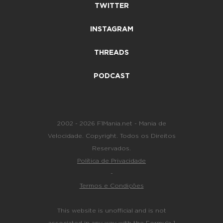
TWITTER
INSTAGRAM
THREADS
PODCAST
2002 - 2026 F1Mania.net - Mania de
Velocidade. Copyright. Todos os Direitos
Reservados.
Política de Privacidade
-
Termos e Condições
This website is unofficial and is not
associated in any way with the Formula 1