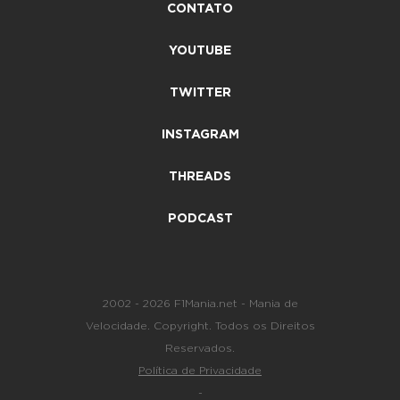
CONTATO
YOUTUBE
TWITTER
INSTAGRAM
THREADS
PODCAST
2002 - 2026 F1Mania.net - Mania de
Velocidade. Copyright. Todos os Direitos
Reservados.
Política de Privacidade
-