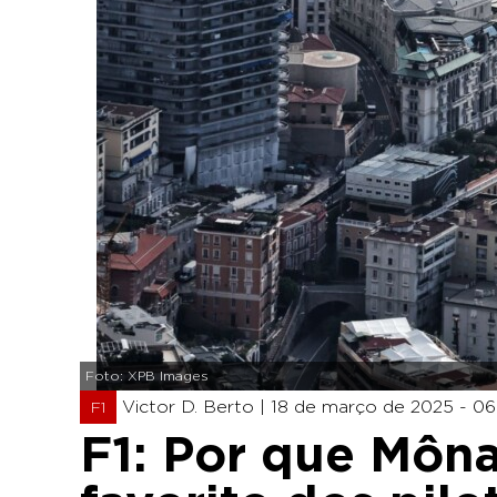
Foto: XPB Images
Victor D. Berto |
18 de março de 2025 - 06
F1
F1: Por que Môna