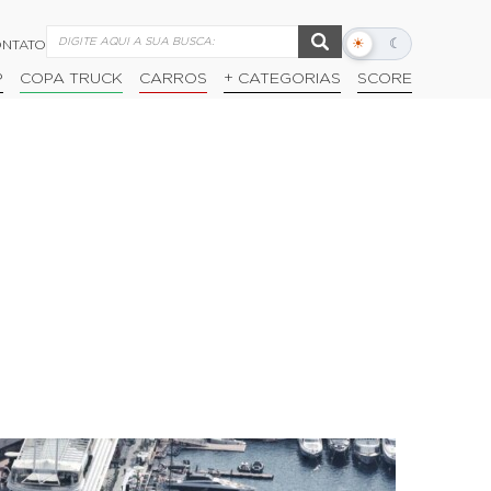
☀
☾
NTATO
Alternar
modo
P
COPA TRUCK
CARROS
+ CATEGORIAS
SCORE
escuro