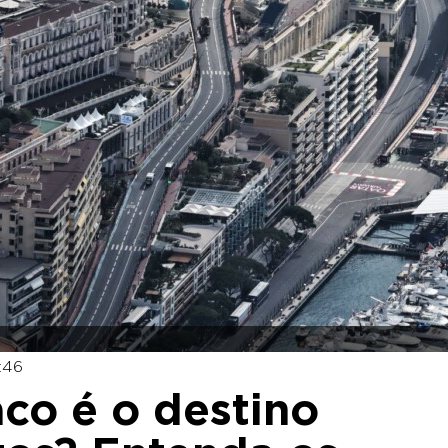
:46
co é o destino