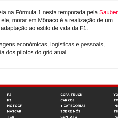
treia na Fórmula 1 nesta temporada pela
Sauber
 ele, morar em Mônaco é a realização de um
daptação ao estilo de vida da F1.
agens econômicas, logísticas e pessoais,
a dos pilotos do grid atual.
F2
COPA TRUCK
Y
F3
CARROS
T
MOTOGP
+ CATEGORIAS
IN
NASCAR
SOBRE NÓS
T
TCR
CONTATO
P