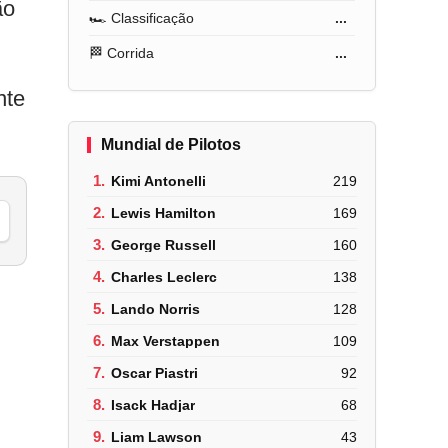
ão
🏎️ Classificação
...
🏁 Corrida
...
nte
Mundial de Pilotos
1.
Kimi Antonelli
219
2.
Lewis Hamilton
169
3.
George Russell
160
4.
Charles Leclerc
138
5.
Lando Norris
128
6.
Max Verstappen
109
7.
Oscar Piastri
92
8.
Isack Hadjar
68
9.
Liam Lawson
43