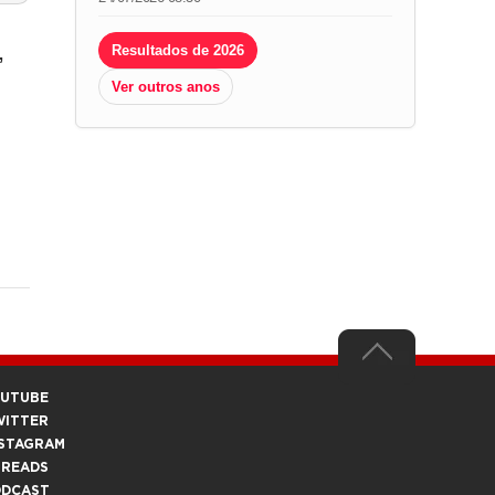
,
Resultados de 2026
Ver outros anos
OUTUBE
WITTER
STAGRAM
HREADS
ODCAST