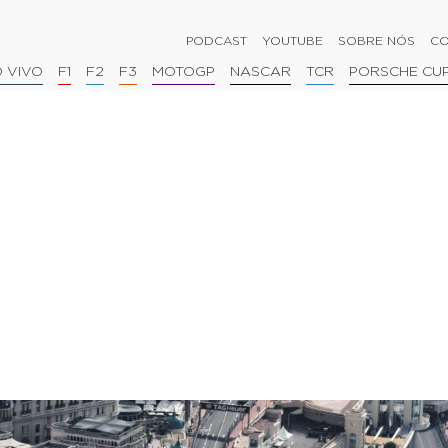
PODCAST
YOUTUBE
SOBRE NÓS
CO
 VIVO
F1
F2
F3
MOTOGP
NASCAR
TCR
PORSCHE CU