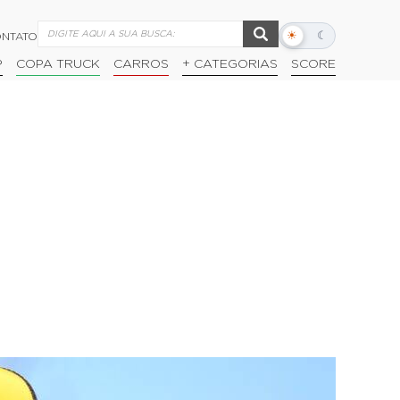
☀
☾
NTATO
Alternar
modo
P
COPA TRUCK
CARROS
+ CATEGORIAS
SCORE
escuro