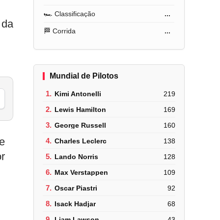
🏎️ Classificação
...
 da
🏁 Corrida
...
Mundial de Pilotos
1.
Kimi Antonelli
219
2.
Lewis Hamilton
169
3.
George Russell
160
me
4.
Charles Leclerc
138
or
5.
Lando Norris
128
6.
Max Verstappen
109
7.
Oscar Piastri
92
8.
Isack Hadjar
68
9.
Liam Lawson
43