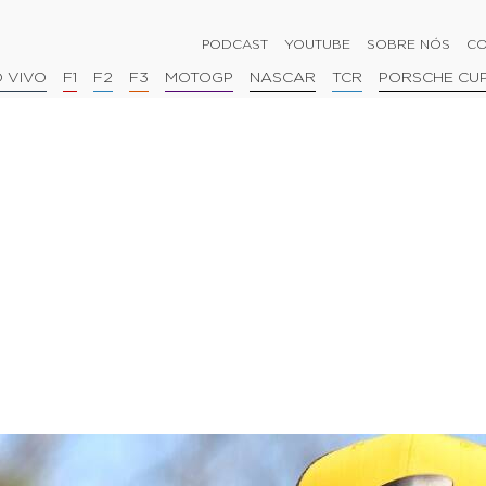
PODCAST
YOUTUBE
SOBRE NÓS
CO
 VIVO
F1
F2
F3
MOTOGP
NASCAR
TCR
PORSCHE CU