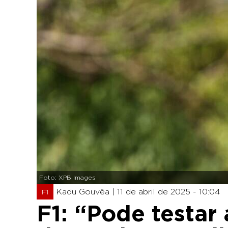
Foto: XPB Images
Kadu Gouvêa |
11 de abril de 2025 - 10:04
F1
F1: “Pode testar