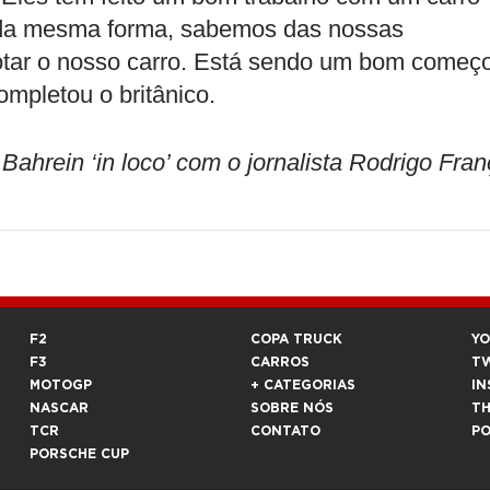
 da mesma forma, sabemos das nossas
lotar o nosso carro. Está sendo um bom começo
ompletou o britânico.
ein ‘in loco’ com o jornalista Rodrigo Fran
F2
COPA TRUCK
Y
F3
CARROS
T
MOTOGP
+ CATEGORIAS
IN
NASCAR
SOBRE NÓS
T
TCR
CONTATO
P
PORSCHE CUP