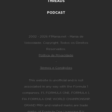
THREADS
PODCAST
2002 - 2026 F1Mania.net - Mania de
Velocidade. Copyright. Todos os Direitos
Reservados.
Política de Privacidade
-
Termos e Condições
This website is unofficial and is not
associated in any way with the Formula 1
companies. F1, FORMULA ONE, FORMULA 1,
FIA FORMULA ONE WORLD CHAMPIONSHIP,
GRAND PRIX and related marks are trade
marks of Formula One Licensing B.V.