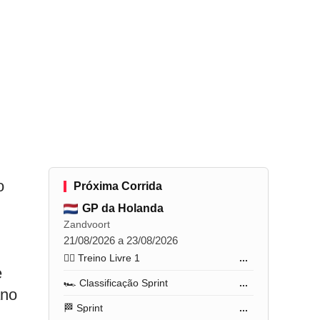
o
Próxima Corrida
GP da Holanda
Zandvoort
21/08/2026 a 23/08/2026
🏋️‍♂️ Treino Livre 1
...
e
🏎️ Classificação Sprint
...
ano
🏁 Sprint
...