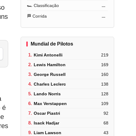
🏎️ Classificação
...
so
uns
🏁 Corrida
...
Mundial de Pilotos
1.
Kimi Antonelli
219
2.
Lewis Hamilton
169
3.
George Russell
160
4.
Charles Leclerc
138
5.
Lando Norris
128
a
6.
Max Verstappen
109
 é
7.
Oscar Piastri
92
de
8.
Isack Hadjar
68
res
9.
Liam Lawson
43