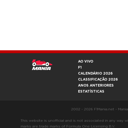
AO VIVO
F1
CALENDÁRIO 2026
CLASSIFICAÇÃO 2026
ANOS ANTERIORES
ESTATÍSTICAS
2002 - 2026 F1Mania.net - Mani
This website is unofficial and is not associated in any
marks are trade marks of Formula One Licensing B.V.