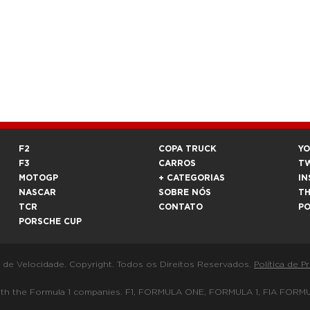
F2
COPA TRUCK
Y
F3
CARROS
T
MOTOGP
+ CATEGORIAS
IN
NASCAR
SOBRE NÓS
T
TCR
CONTATO
P
PORSCHE CUP
a de Velocidade. Copyright. Todos os Direitos Reservados.
Política de P
 way with the Formula 1 companies. F1, FORMULA ONE, FORMULA 1, FIA 