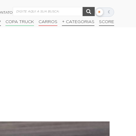
☀
☾
NTATO
Alternar
modo
P
COPA TRUCK
CARROS
+ CATEGORIAS
SCORE
escuro