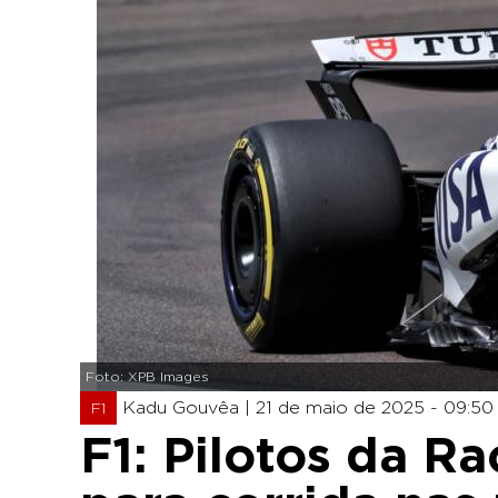
Foto: XPB Images
Kadu Gouvêa |
21 de maio de 2025 - 09:50
F1
F1: Pilotos da Ra