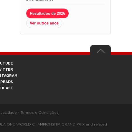
Resultados de 2026
Ver outros anos
OUTUBE
WITTER
STAGRAM
HREADS
ODCAST
rivacidade
-
Termos e Condições
FORMULA ONE WORLD CHAMPIONSHIP, GRAND PRIX and related