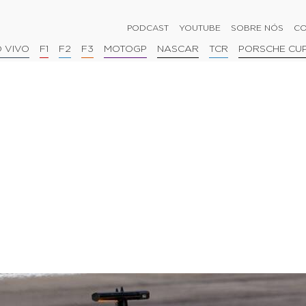
PODCAST
YOUTUBE
SOBRE NÓS
CO
 VIVO
F1
F2
F3
MOTOGP
NASCAR
TCR
PORSCHE CU