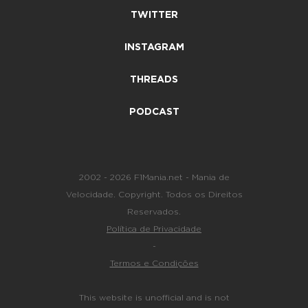
TWITTER
INSTAGRAM
THREADS
PODCAST
2002 - 2026 F1Mania.net - Mania de
Velocidade. Copyright. Todos os Direitos
Reservados.
Política de Privacidade
-
Termos e Condições
This website is unofficial and is not