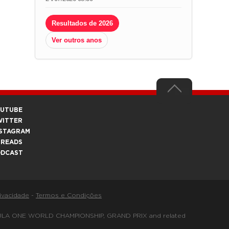
Resultados de 2026
Ver outros anos
OUTUBE
WITTER
STAGRAM
HREADS
ODCAST
rivacidade
-
Termos e Condições
FORMULA ONE WORLD CHAMPIONSHIP, GRAND PRIX and related