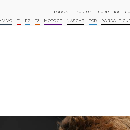
PODCAST
YOUTUBE
SOBRE NÓS
CO
 VIVO
F1
F2
F3
MOTOGP
NASCAR
TCR
PORSCHE CU