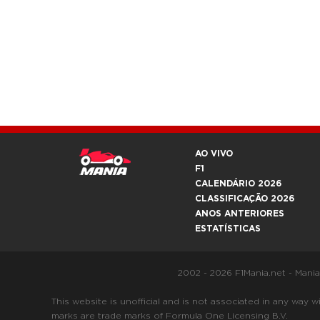
AO VIVO
F1
CALENDÁRIO 2026
CLASSIFICAÇÃO 2026
ANOS ANTERIORES
ESTATÍSTICAS
2002 - 2026 F1Mania.net - Mani
This website is unofficial and is not associated in any
marks are trade marks of Formula One Licensing B.V.