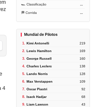
gem
🏎️ Classificação
...
vez
🏁 Corrida
...
Mundial de Pilotos
1.
Kimi Antonelli
219
2.
Lewis Hamilton
169
3.
George Russell
160
4.
Charles Leclerc
138
e
5.
Lando Norris
128
6.
Max Verstappen
109
a 4
7.
Oscar Piastri
92
8.
Isack Hadjar
68
9.
Liam Lawson
43