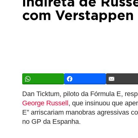
indireta de Rus
com Verstappen
Dan Ticktum, piloto da Fórmula E, re
George Russell
, que insinuou que ape
E” arriscariam manobras agressivas c
no GP da Espanha.