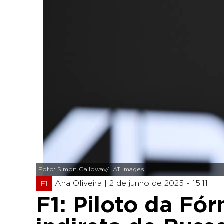
Foto: Simon Galloway/LAT Images
Ana Oliveira |
2 de junho de 2025 - 15:11
F1
F1: Piloto da Fó