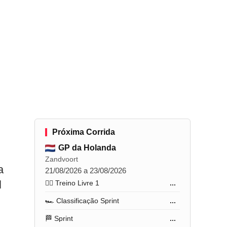
Próxima Corrida
GP da Holanda
Zandvoort
a
21/08/2026 a 23/08/2026
l
🏋️‍♂️ Treino Livre 1
...
🏎️ Classificação Sprint
...
🏁 Sprint
...