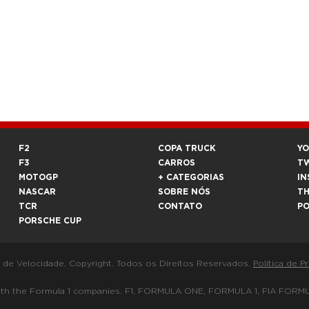
F2
COPA TRUCK
Y
F3
CARROS
T
MOTOGP
+ CATEGORIAS
IN
NASCAR
SOBRE NÓS
T
TCR
CONTATO
P
PORSCHE CUP
a de Velocidade. Copyright. Todos os Direitos Reservados.
Política de P
 way with the Formula 1 companies. F1, FORMULA ONE, FORMULA 1, FIA 