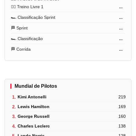
🏋️‍♂️ Treino Livre 1
...
🏎️ Classificação Sprint
...
🏁 Sprint
...
🏎️ Classificação
...
🏁 Corrida
...
Mundial de Pilotos
1.
Kimi Antonelli
219
2.
Lewis Hamilton
169
3.
George Russell
160
4.
Charles Leclerc
138
5.
Lando Norris
128