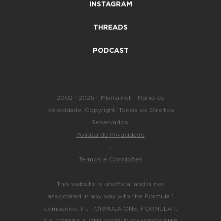
INSTAGRAM
THREADS
PODCAST
2002 - 2026 F1Mania.net - Mania de
Velocidade. Copyright. Todos os Direitos
Reservados.
Política de Privacidade
-
Termos e Condições
This website is unofficial and is not
associated in any way with the Formula 1
companies. F1, FORMULA ONE, FORMULA 1,
FIA FORMULA ONE WORLD CHAMPIONSHIP,