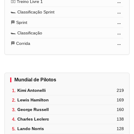
🏋️‍♂️ Treino Livre 1
...
🏎️ Classificação Sprint
...
🏁 Sprint
...
🏎️ Classificação
...
🏁 Corrida
...
Mundial de Pilotos
1.
Kimi Antonelli
219
2.
Lewis Hamilton
169
3.
George Russell
160
4.
Charles Leclerc
138
5.
Lando Norris
128