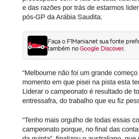
e das razões por trás de estarmos lide
pós-GP da Arábia Saudita.
Faça o F1Mania.net sua fonte pref
também no
Google Discover
.
“Melbourne não foi um grande começo 
momento em que pisei na pista esta t
Liderar o campeonato é resultado de t
entressafra, do trabalho que eu fiz pes
“Tenho mais orgulho de todas essas coi
campeonato porque, no final das contas
da quinta”, finalizou o australiano, qu