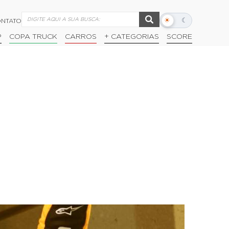
☀
☾
NTATO
Alternar
modo
P
COPA TRUCK
CARROS
+ CATEGORIAS
SCORE
escuro