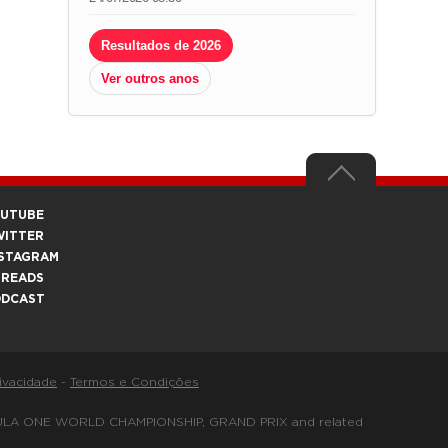
Resultados de 2026
Ver outros anos
OUTUBE
WITTER
STAGRAM
HREADS
ODCAST
rivacidade
-
Termos e Condições
FORMULA ONE WORLD CHAMPIONSHIP, GRAND PRIX and related