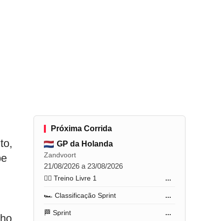
Próxima Corrida
to,
GP da Holanda
Zandvoort
pe
21/08/2026 a 23/08/2026
🏋️‍♂️ Treino Livre 1
...
🏎️ Classificação Sprint
...
🏁 Sprint
...
lho