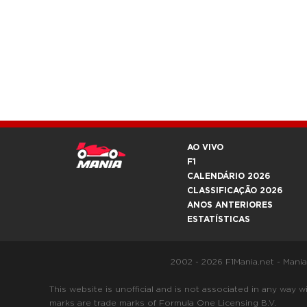
AO VIVO
F1
CALENDÁRIO 2026
CLASSIFICAÇÃO 2026
ANOS ANTERIORES
ESTATÍSTICAS
2002 - 2026 F1Mania.net - Mani
This website is unofficial and is not associated in any
marks are trade marks of Formula One Licensing B.V.