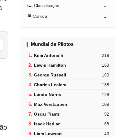
🏎️ Classificação
...
a
🏁 Corrida
...
Mundial de Pilotos
1.
Kimi Antonelli
219
2.
Lewis Hamilton
169
3.
George Russell
160
4.
Charles Leclerc
138
5.
Lando Norris
128
6.
Max Verstappen
109
7.
Oscar Piastri
92
8.
Isack Hadjar
68
não
9.
Liam Lawson
43