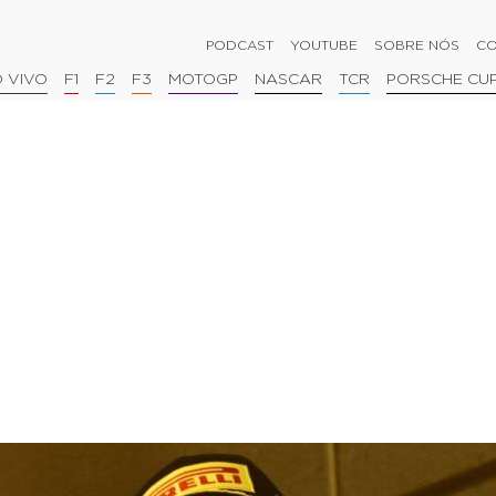
PODCAST
YOUTUBE
SOBRE NÓS
CO
 VIVO
F1
F2
F3
MOTOGP
NASCAR
TCR
PORSCHE CU