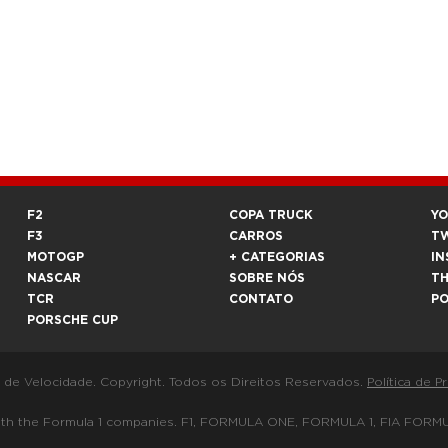
F2
COPA TRUCK
Y
F3
CARROS
T
MOTOGP
+ CATEGORIAS
IN
NASCAR
SOBRE NÓS
T
TCR
CONTATO
P
PORSCHE CUP
a de Velocidade. Copyright. Todos os Direitos Reservados.
Política de P
 way with the Formula 1 companies. F1, FORMULA ONE, FORMULA 1, FIA 