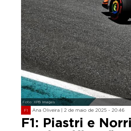
Foto: XPB Images
Ana Oliveira |
2 de maio de 2025 - 20:46
F1
F1: Piastri e Nor