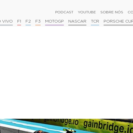
PODCAST
YOUTUBE
SOBRE NÓS
CO
 VIVO
F1
F2
F3
MOTOGP
NASCAR
TCR
PORSCHE CU