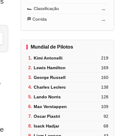
os
🏎️ Classificação
...
🏁 Corrida
...
Mundial de Pilotos
1.
Kimi Antonelli
219
s
2.
Lewis Hamilton
169
3.
George Russell
160
e
4.
Charles Leclerc
138
5.
Lando Norris
128
6.
Max Verstappen
109
7.
Oscar Piastri
92
8.
Isack Hadjar
68
de
9.
Liam Lawson
43