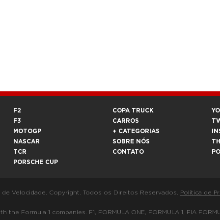
F2
COPA TRUCK
Y
F3
CARROS
T
MOTOGP
+ CATEGORIAS
IN
NASCAR
SOBRE NÓS
T
TCR
CONTATO
P
PORSCHE CUP
a de Velocidade. Copyright. Todos os Direitos Reservados.
Política de P
 way with the Formula 1 companies. F1, FORMULA ONE, FORMULA 1, FIA 